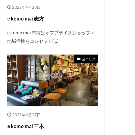
2022年4月28日
e komo mai 志方
e komo mai 志方はオフプライスショップ＋
地域活性をコンセプト[…]
全エリア
2022年4月27日
e komo mai 三木